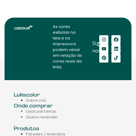
As cores
exibidas na
tela e na
Siga-
impressora
podem variar
nos:
em relação às
cores reais da
tinta.
Lukscolor
Sobre nós
Onde comprar
Lojas parceiras
Quero revender
Produtos
Paredes / Alvenaria